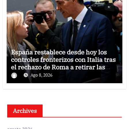
España restablece desde hoy los
controles fronterizos con Italia tras
el rechazo de Roma a retirar las
restricciones
Ago 8, 2026
Archives