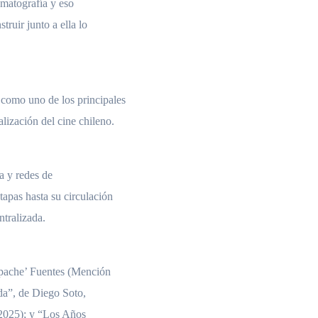
ematografía y eso
truir junto a ella lo
como uno de los principales
lización del cine chileno.
ca y redes de
apas hasta su circulación
ntralizada.
pache’ Fuentes (Mención
da”, de Diego Soto,
 2025); y “Los Años