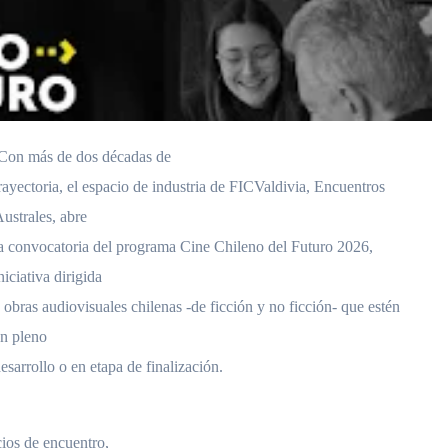
Con más de dos décadas de
rayectoria, el espacio de industria de FICValdivia, Encuentros
ustrales, abre
a convocatoria del programa Cine Chileno del Futuro 2026,
niciativa dirigida
 obras audiovisuales chilenas -de ficción y no ficción- que estén
n pleno
esarrollo o en etapa de finalización.
cios de encuentro,