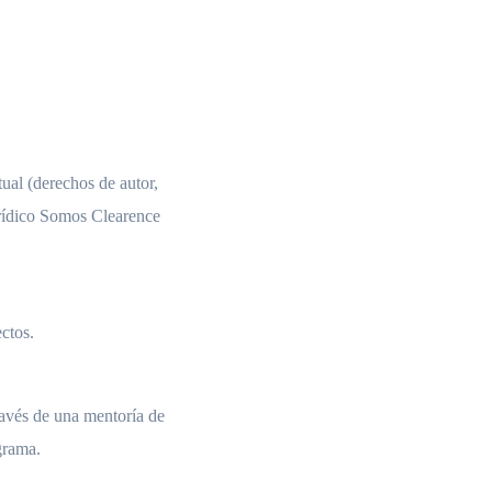
tual (derechos de autor,
urídico Somos Clearence
ctos.
ravés de una mentoría de
grama.