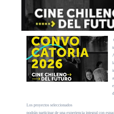
t
A
l
i
a
e
d
Los proyectos seleccionados
podrán participar de una experiencia integral con espa