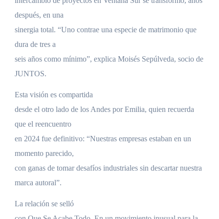
intercambio de proyectos en Ventana Sur se transformó, años
después, en una
sinergia total. “Uno contrae una especie de matrimonio que
dura de tres a
seis años como mínimo”, explica Moisés Sepúlveda, socio de
JUNTOS.
Esta visión es compartida
desde el otro lado de los Andes por Emilia, quien recuerda
que el reencuentro
en 2024 fue definitivo: “Nuestras empresas estaban en un
momento parecido,
con ganas de tomar desafíos industriales sin descartar nuestra
marca autoral”.
La relación se selló
con Que Se Acabe Todo. En un movimiento inusual para la