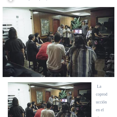
La
coprod
ucción
en el