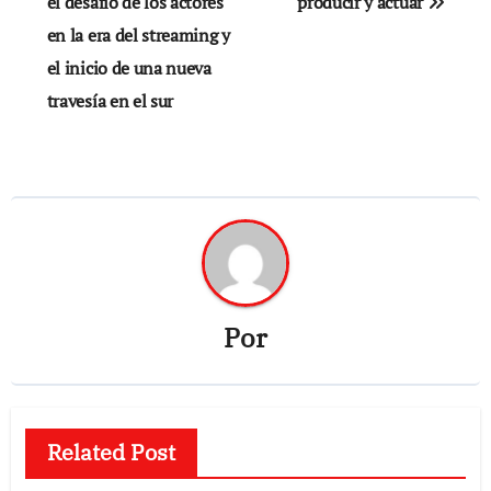
de
el desafío de los actores
producir y actuar
en la era del streaming y
entradas
el inicio de una nueva
travesía en el sur
Por
Related Post