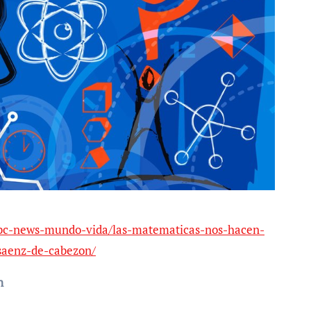
bbc-news-mundo-vida/las-matematicas-nos-hacen-
saenz-de-cabezon/
n