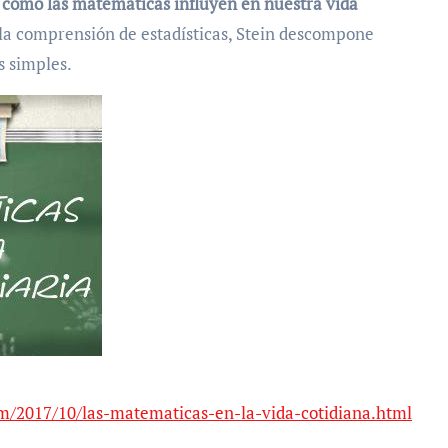
a cómo las matemáticas influyen en nuestra vida
a la comprensión de estadísticas, Stein descompone
 simples.
om/2017/10/las-matematicas-en-la-vida-cotidiana.html