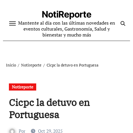
Ir
al
NotiReporte
contenido
Mantente al día con las últimas novedades en
eventos culturales, Gastronomía, Salud y
bienestar y mucho más
Inicio
Notireporte
Cicpc la detuvo en Portuguesa
Notireporte
Cicpc la detuvo en
Portuguesa
Por
Oct 29, 2025