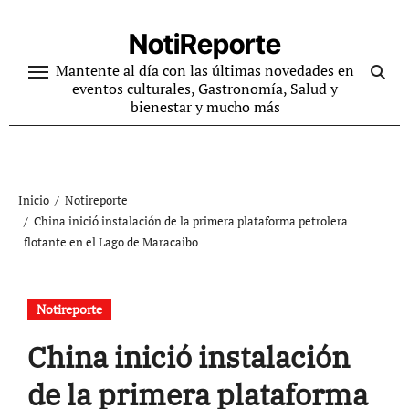
Ir
al
NotiReporte
contenido
Mantente al día con las últimas novedades en
eventos culturales, Gastronomía, Salud y
bienestar y mucho más
Inicio
Notireporte
China inició instalación de la primera plataforma petrolera
flotante en el Lago de Maracaibo
Notireporte
China inició instalación
de la primera plataforma