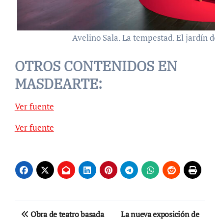
Avelino Sala. La tempestad. El jardín d
OTROS CONTENIDOS EN
MASDEARTE:
Ver fuente
Ver fuente
Navegación
Obra de teatro basada
La nueva exposición de