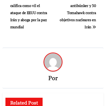
de
califica como vil el
antibúnker y 30
ataque de EEUU contra
Tomahawk contra
entradas
Irán y aboga por la paz
objetivos nucleares en
mundial
Irán
Por
Related Post