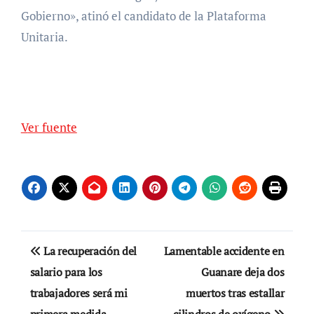
Gobierno», atinó el candidato de la Plataforma
Unitaria.
Ver fuente
Navegación
La recuperación del
Lamentable accidente en
de
salario para los
Guanare deja dos
trabajadores será mi
muertos tras estallar
entradas
primera medida
cilindros de oxígeno