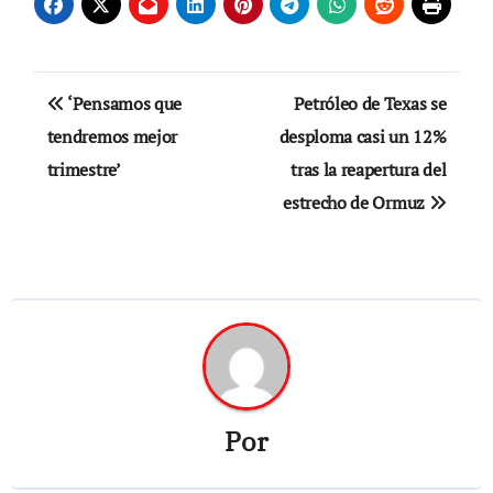
Navegación
‘Pensamos que
Petróleo de Texas se
de
tendremos mejor
desploma casi un 12%
trimestre’
tras la reapertura del
entradas
estrecho de Ormuz
Por