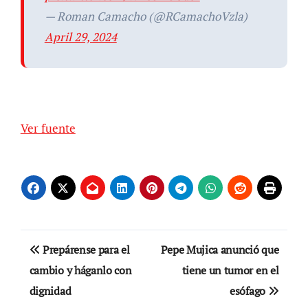
— Roman Camacho (@RCamachoVzla)
April 29, 2024
Ver fuente
Navegación
Prepárense para el
Pepe Mujica anunció que
de
cambio y háganlo con
tiene un tumor en el
dignidad
esófago
entradas