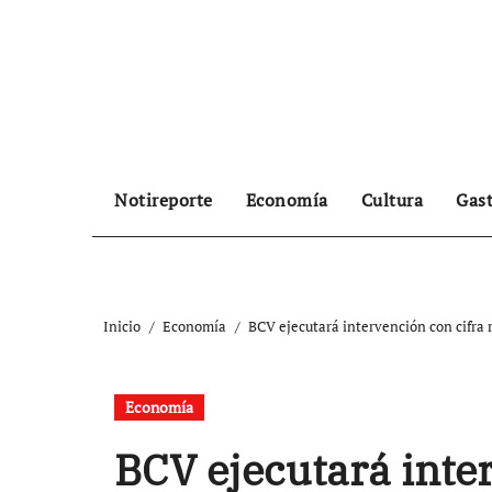
Ir
al
contenido
Notireporte
Economía
Cultura
Gas
Inicio
Economía
BCV ejecutará intervención con cifra 
Economía
BCV ejecutará inte