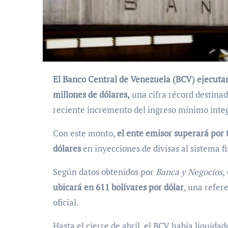
El Banco Central de Venezuela (BCV) ejecutará en mayo una intervención cambiaria de 1.350
millones de dólares,
una cifra récord destinada
reciente incremento del ingreso mínimo integ
Con este monto,
el ente emisor superará por 
dólares
en inyecciones de divisas al sistema f
Según datos obtenidos por
Banca y Negocios,
ubicará en 611 bolívares por dólar
, una refer
oficial.
Hasta el cierre de abril, el BCV había liquida