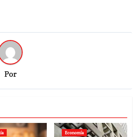
Por
ía
Economía