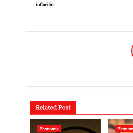
entradas
inflación
Related Post
Economía
Econom