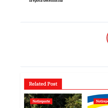
la época decembrina
entradas
Related Post
Notireporte
Notirep