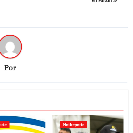
en Falcón
Por
orte
Notireporte