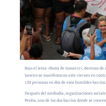
Bajo el lema «Basta de masacre», decenas de residentes de los complejos de favelas de Río de
Janeiro se manifestaron este viernes en contr
120 personas en dos de esos humildes barrios
Después del mediodía, organizaciones social
Penha, uno de los dos barrios donde se concen