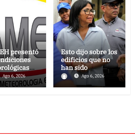
EH presentó
Esto dijo sobre los
ondiciones
edificios que no
rológicas
han sido
las próximas
atendidos
Ago 6, 2026
Ago 6, 2026
ras, de este
s 6 de agosto