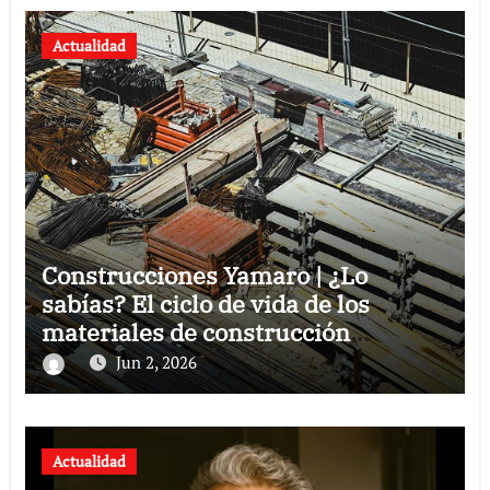
Actualidad
Construcciones Yamaro | ¿Lo
sabías? El ciclo de vida de los
materiales de construcción
revoluciona eficiencia en proyectos
Jun 2, 2026
modernos
Actualidad