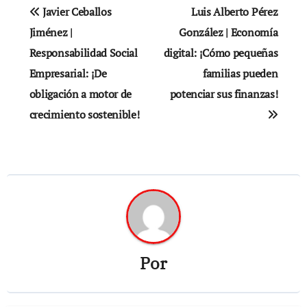
Navegación
Javier Ceballos
Luis Alberto Pérez
de
Jiménez |
González | Economía
Responsabilidad Social
digital: ¡Cómo pequeñas
entradas
Empresarial: ¡De
familias pueden
obligación a motor de
potenciar sus finanzas!
crecimiento sostenible!
Por