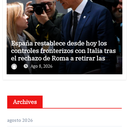
España restablece desde hoy los
controles fronterizos con Italia tras
el rechazo de Roma a retirar las
restricciones
Ago 8, 2026
Archives
agosto 2026