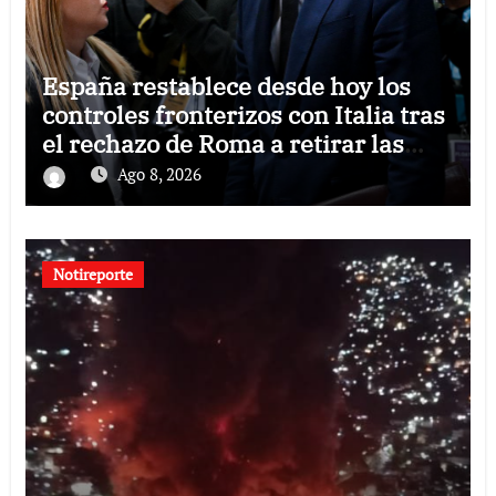
España restablece desde hoy los
controles fronterizos con Italia tras
el rechazo de Roma a retirar las
restricciones
Ago 8, 2026
Notireporte