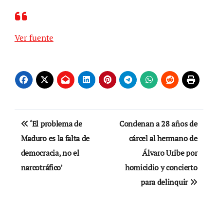
Ver fuente
Navegación
‘El problema de
Condenan a 28 años de
de
Maduro es la falta de
cárcel al hermano de
democracia, no el
Álvaro Uribe por
entradas
narcotráfico’
homicidio y concierto
para delinquir