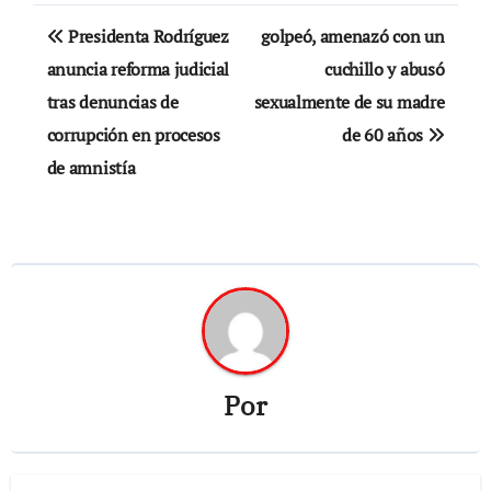
Navegación
Presidenta Rodríguez
golpeó, amenazó con un
de
anuncia reforma judicial
cuchillo y abusó
tras denuncias de
sexualmente de su madre
entradas
corrupción en procesos
de 60 años
de amnistía
Por