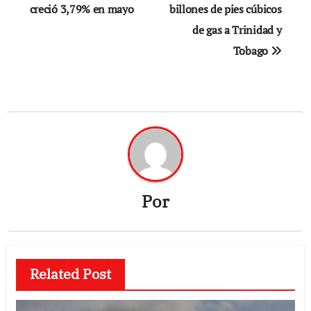
creció 3,79% en mayo
billones de pies cúbicos
entradas
de gas a Trinidad y
Tobago
Por
Related Post