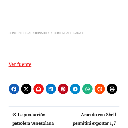
CONTENIDO PATROCINADO / RECOMENDADO PARA TI
Ver fuente
Navegación
La producción
Acuerdo con Shell
de
petrolera venezolana
permitirá exportar 1,7