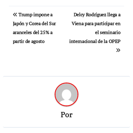
Navegación
Trump impone a
Delcy Rodríguez llega a
de
Japón y Corea del Sur
Viena para participar en
aranceles del 25% a
el seminario
entradas
partir de agosto
internacional de la OPEP
Por