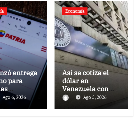
ía
Economía
zó entrega
Así se cotiza el
no para
dólar en
ias
Venezuela con
adas por los
fecha valor jueves
Ago 6, 2026
Ago 5, 2026
motos:
6 de agosto de
e el monto
2026