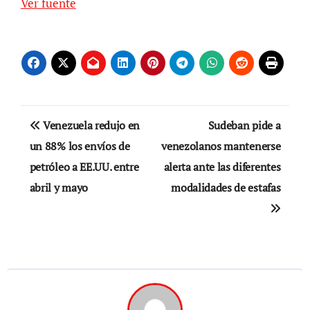
Ver fuente
Navegación
Venezuela redujo en
Sudeban pide a
de
un 88% los envíos de
venezolanos mantenerse
petróleo a EE.UU. entre
alerta ante las diferentes
entradas
abril y mayo
modalidades de estafas