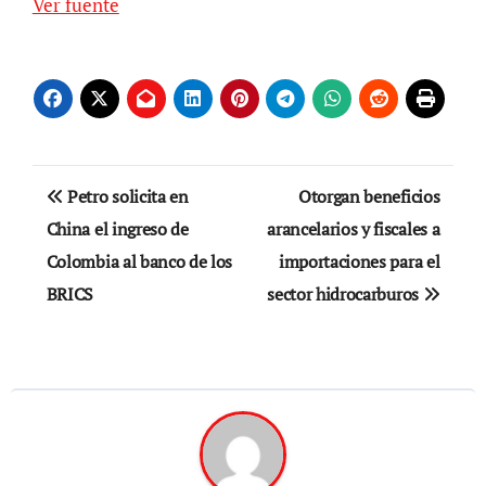
Ver fuente
Navegación
Petro solicita en
Otorgan beneficios
de
China el ingreso de
arancelarios y fiscales a
Colombia al banco de los
importaciones para el
entradas
BRICS
sector hidrocarburos