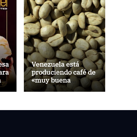
esa
Venezuela está
ara
produciendo café de
ark
«muy buena
calidad» que está
cio
siendo exportado a
21 países