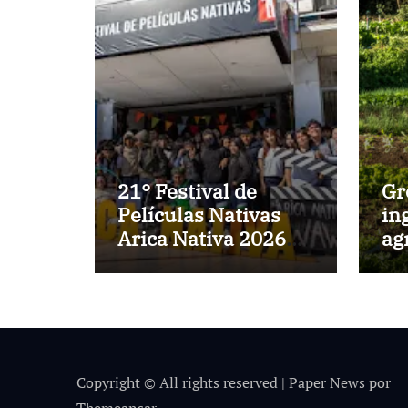
21° Festival de
Gr
Películas Nativas
in
Arica Nativa 2026
ag
abre su convocatoria
ba
ag
Copyright © All rights reserved
|
Paper News
por
Themeansar
.