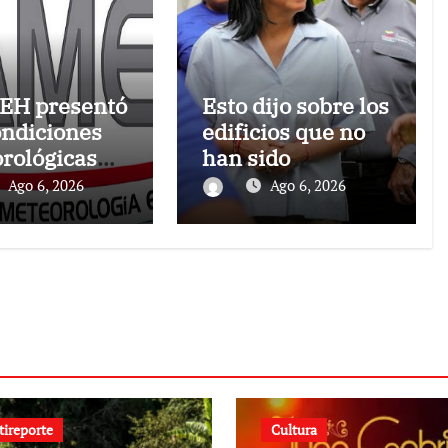
EH presentó
Esto dijo sobre los
ondiciones
edificios que no
rológicas
han sido
las próximas
atendidos
Ago 6, 2026
Ago 6, 2026
ras, de este
s 6 de agosto
tireporte
Cultura