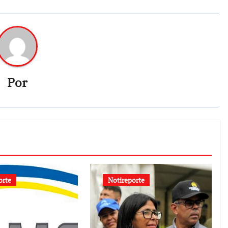
Por
orte
Notireporte