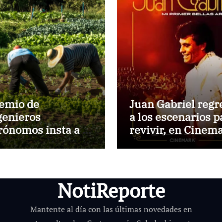
emio de
Juan Gabriel regr
genieros
a los escenarios p
rónomos insta a la
revivir, en Cinem
nca a financiar la
y cines, histórico
ricultura familiar
concierto en Pala
de Bellas Artes
NotiReporte
Mantente al día con las últimas novedades en