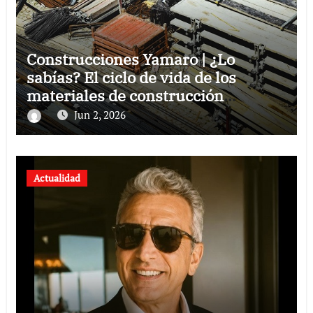
Construcciones Yamaro | ¿Lo
sabías? El ciclo de vida de los
materiales de construcción
revoluciona eficiencia en proyectos
Jun 2, 2026
modernos
Actualidad