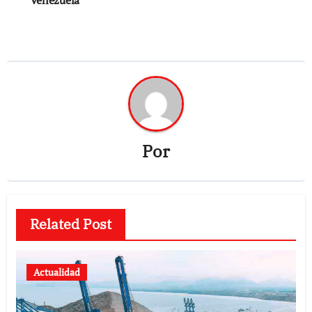
Venezuela
entradas
Por
Related Post
Actualidad