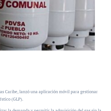
stico (GLP).
izar la demanda y permitir la adquisición del gas sin la