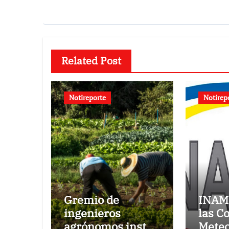
Related Post
Notireporte
Notirep
Gremio de
INAM
ingenieros
las C
agrónomos insta
Meteo