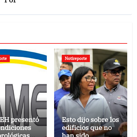
orte
Notireporte
EH presentó
Esto dijo sobre los
ondiciones
edificios que no
rológicas
han sido