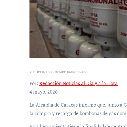
PUBLICIDAD / CONTENIDO PATROCINADO
Por:
Redacción Noticias al Dia y a la Hora
4 mayo, 2026
La Alcaldía de Caracas informó que, junto a Gas Caribe, lanzó una aplicación móvil para gestionar
la compra y recarga de bombonas de gas domé
Esta herramienta tiene la finalidad de central