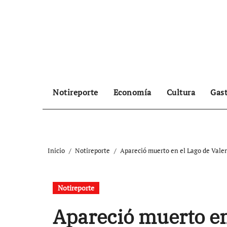
Ir
al
contenido
Notireporte
Economía
Cultura
Gas
Inicio
Notireporte
Apareció muerto en el Lago de Valen
Notireporte
Apareció muerto en 