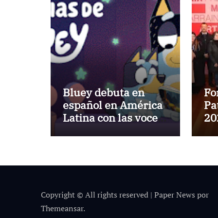
Bluey debuta en
Fo
español en América
Pa
Latina con las voces
20
de cuatro estrellas
po
latinas
ré
fi
$5
Copyright © All rights reserved
|
Paper News
por
Themeansar
.