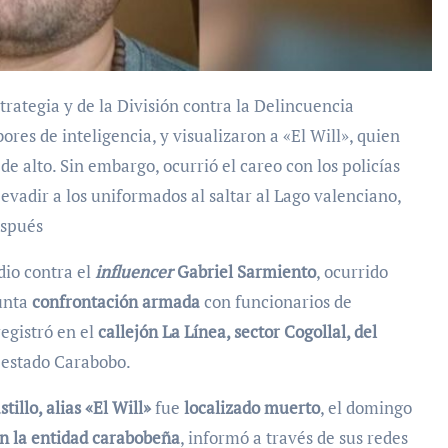
ores de inteligencia, y visualizaron a «El Will», quien
de alto. Sin embargo, ocurrió el careo con los policías
 evadir a los uniformados al saltar al Lago valenciano,
espués
dio contra el
influencer
Gabriel Sarmiento
, ocurrido
unta
confrontación armada
con funcionarios de
registró en el
callejón La Línea, sector Cogollal, del
l estado Carabobo.
illo, alias «El Will»
fue
localizado muerto
, el domingo
 en la entidad carabobeña
, informó a través de sus redes