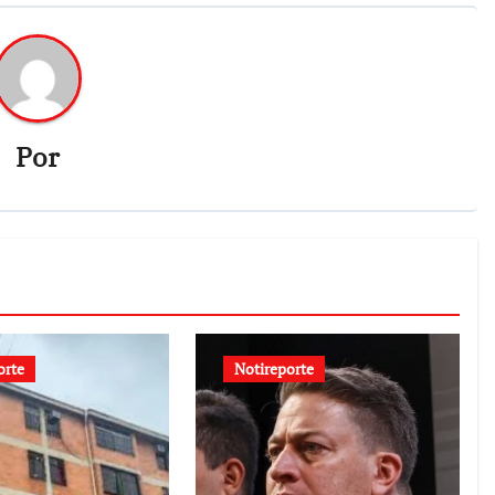
Por
orte
Notireporte