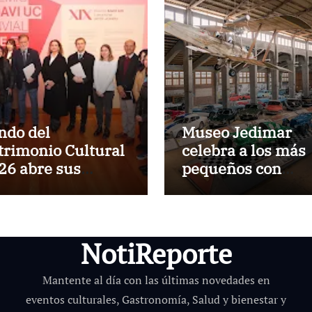
ndo del
Museo Jedimar
trimonio Cultural
celebra a los más
26 abre sus
pequeños con
stulaciones con
entrada liberada 
cord de
el Día del Niño
nanciamiento de
.500 millones
NotiReporte
Mantente al día con las últimas novedades en
eventos culturales, Gastronomía, Salud y bienestar y