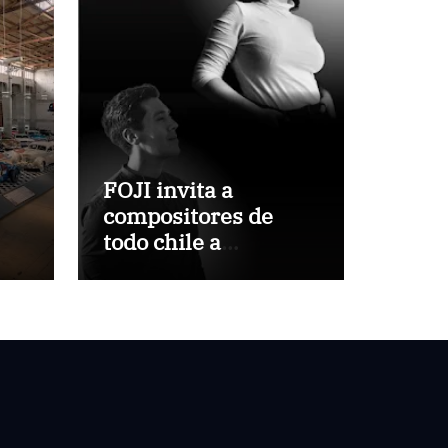
FOJI invita a
compositores de
todo chile a
por
participar del VIII
Concurso de
Composición para
Orquestas Infanto
Juveniles “Jorge
Peña Hen”