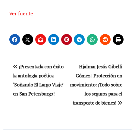
de
Ver fuente
entradas
Navegación
¡Presentada con éxito
Hjalmar Jesús Gibelli
de
la antología poética
Gómez | Protección en
‘Soñando El Largo Viaje’
movimiento: ¡Todo sobre
entradas
en San Petersburgo!
los seguros para el
transporte de bienes!