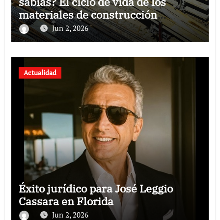
sabías? El ciclo de vida de los
materiales de construcción
revoluciona eficiencia en proyectos
Jun 2, 2026
modernos
Actualidad
Éxito jurídico para José Leggio
Cassara en Florida
Jun 2, 2026