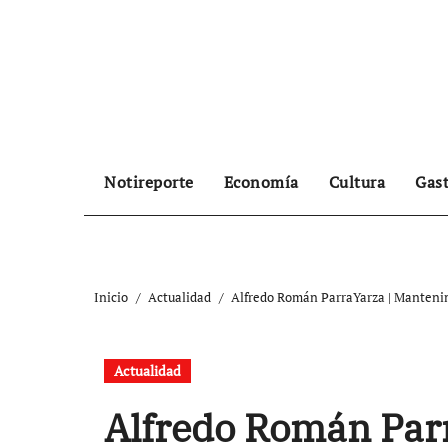
Ir
al
contenido
Notireporte
Economía
Cultura
Gas
Inicio
Actualidad
Alfredo Román ParraYarza | Mantenim
Actualidad
Alfredo Román Parr