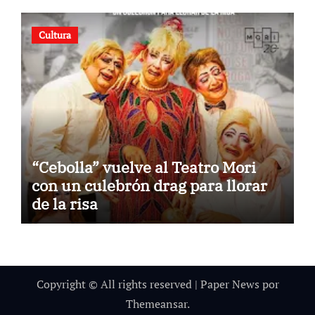
“Jorge Peña Hen”
Cultura
“Cebolla” vuelve al Teatro Mori
con un culebrón drag para llorar
de la risa
Copyright © All rights reserved
|
Paper News
por
Themeansar
.