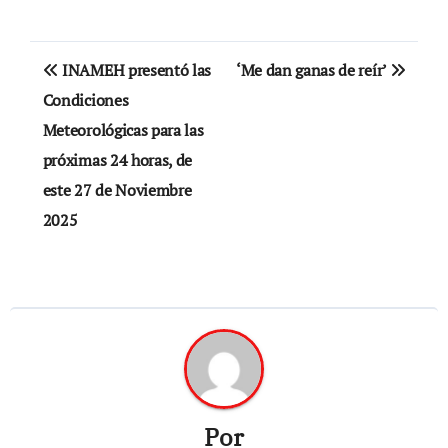
Navegación
INAMEH presentó las
‘Me dan ganas de reír’
de
Condiciones
Meteorológicas para las
entradas
próximas 24 horas, de
este 27 de Noviembre
2025
Por