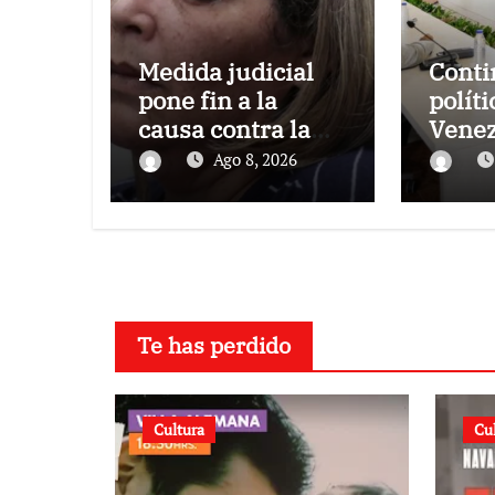
Medida judicial
Conti
pone fin a la
políti
causa contra la
Venez
exjuex Afiuni
el gob
Ago 8, 2026
oposi
Te has perdido
Cultura
Cu