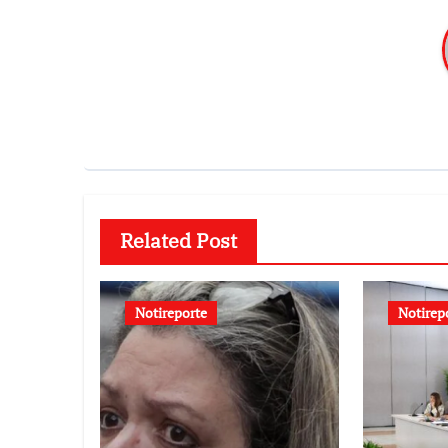
Related Post
Notireporte
Notirep