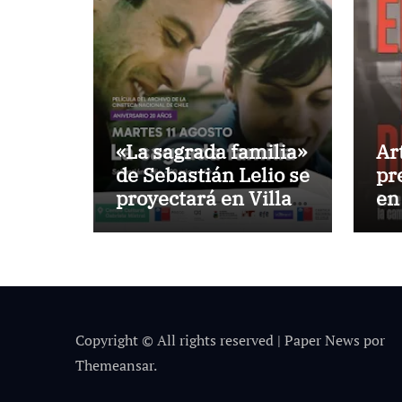
«La sagrada familia»
Ar
de Sebastián Lelio se
pr
proyectará en Villa
en
Alemana a dos
décadas de su
estreno
Copyright © All rights reserved
|
Paper News
por
Themeansar
.