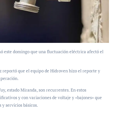
z reportó que el equipo de Hidroven hizo el reporte y
uperación.
 Tuy, estado Miranda, son recurrentes. En estos
ificativos y con variaciones de voltaje y «bajones» que
 y servicios básicos.