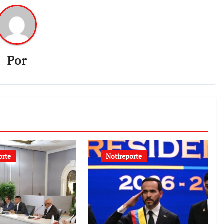
Por
orte
Notireporte