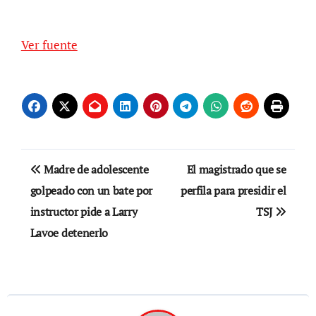
Ver fuente
Navegación
Madre de adolescente
El magistrado que se
de
golpeado con un bate por
perfila para presidir el
instructor pide a Larry
TSJ
entradas
Lavoe detenerlo