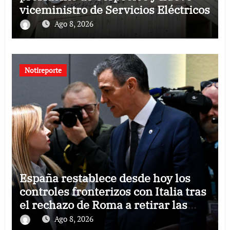
viceministro de Servicios Eléctricos
Ago 8, 2026
Notireporte
España restablece desde hoy los
controles fronterizos con Italia tras
el rechazo de Roma a retirar las
restricciones
Ago 8, 2026