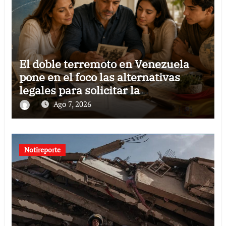
El doble terremoto en Venezuela
pone en el foco las alternativas
legales para solicitar la
nacionalidad por parte de personas
Ago 7, 2026
con vínculos familiares en España y
Portugal
Notireporte