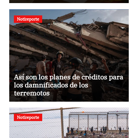
nacionalidad por parte de
personas con vínculos familiares
en España y Portugal
Notireporte
Así son los planes de créditos para
los damnificados de los
terremotos
Notireporte