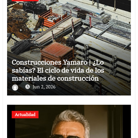
Construcciones Yamaro | ¿Lo
sabías? El ciclo de vida de los
materiales de construcción
revoluciona eficiencia en proyectos
Jun 2, 2026
modernos
Actualidad