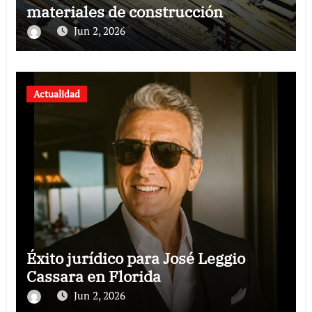
materiales de construcción
revoluciona eficiencia en proyectos
Jun 2, 2026
modernos
Actualidad
Éxito jurídico para José Leggio
Cassara en Florida
Jun 2, 2026