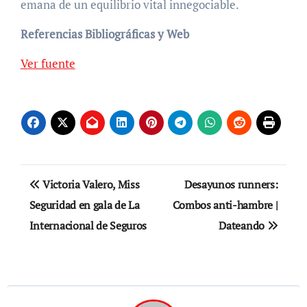
emana de un equilibrio vital innegociable.
Referencias Bibliográficas y Web
Navegación
Ver fuente
de
entradas
Navegación
Victoria Valero, Miss
Desayunos runners:
de
Seguridad en gala de La
Combos anti-hambre |
Internacional de Seguros
Dateando
entradas