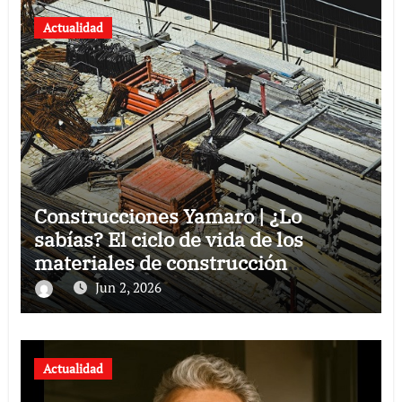
Actualidad
Construcciones Yamaro | ¿Lo
sabías? El ciclo de vida de los
materiales de construcción
revoluciona eficiencia en proyectos
Jun 2, 2026
modernos
Actualidad